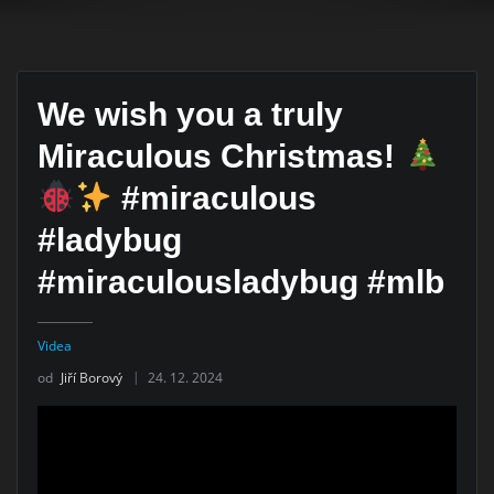
We wish you a truly
Miraculous Christmas!
#miraculous
#ladybug
#miraculousladybug #mlb
Videa
od
Jiří Borový
24. 12. 2024