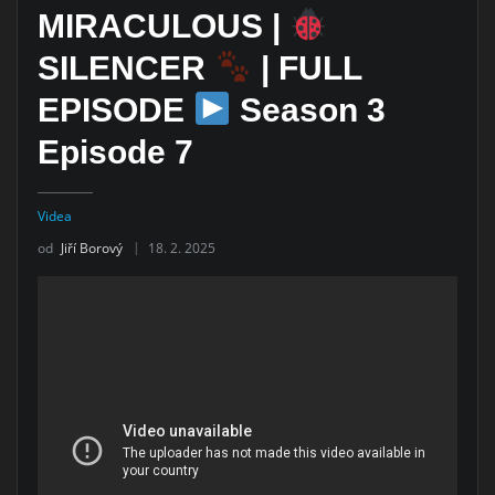
MIRACULOUS |
SILENCER
| FULL
EPISODE
Season 3
Episode 7
Videa
od
Jiří Borový
18. 2. 2025