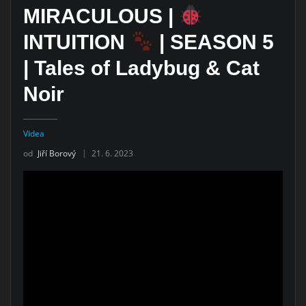
MIRACULOUS |
INTUITION
| SEASON 5
| Tales of Ladybug & Cat
Noir
Videa
od
Jiří Borový
21. 6. 2023