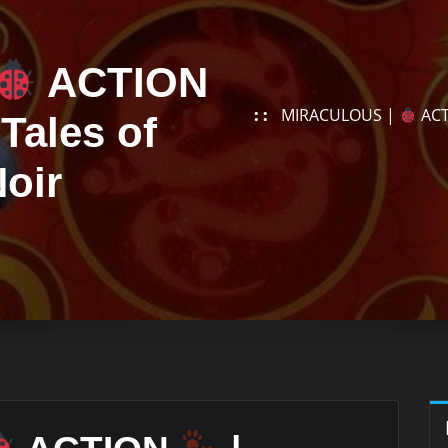
ACTION
MIRACULOUS |
AC
Tales of
oir