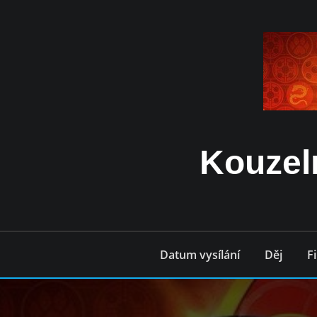
Přeskočit
obsah
Kouzel
Datum vysílání
Děj
F