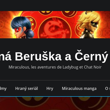
ná Beruška a Černý
Miraculous, les aventures de Ladybug et Chat Noir
ilmy
Hraný seriál
Hry
Miraculous manga
O 