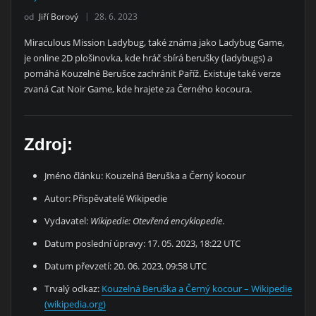
od
Jiří Borový
28. 6. 2023
Miraculous Mission Ladybug, také známa jako Ladybug Game,
je online 2D plošinovka, kde hráč sbírá berušky (ladybugs) a
pomáhá Kouzelné Berušce zachránit Paříž. Existuje také verze
zvaná Cat Noir Game, kde hrajete za Černého kocoura.
Zdroj:
Jméno článku: Kouzelná Beruška a Černý kocour
Autor: Přispěvatelé Wikipedie
Vydavatel:
Wikipedie: Otevřená encyklopedie
.
Datum poslední úpravy: 17. 05. 2023, 18:22 UTC
Datum převzetí: 20. 06. 2023, 09:58 UTC
Trvalý odkaz:
Kouzelná Beruška a Černý kocour – Wikipedie
(wikipedia.org)